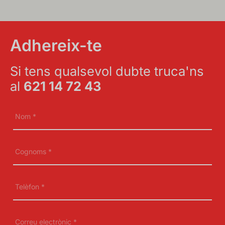
Adhereix-te
Si tens qualsevol dubte truca'ns
al
621 14 72 43
Nom
*
Cognoms
*
Telèfon
*
Correu