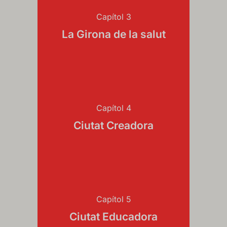
Capítol 3
La Girona de la salut
Capítol 4
Ciutat Creadora
Capítol 5
Ciutat Educadora