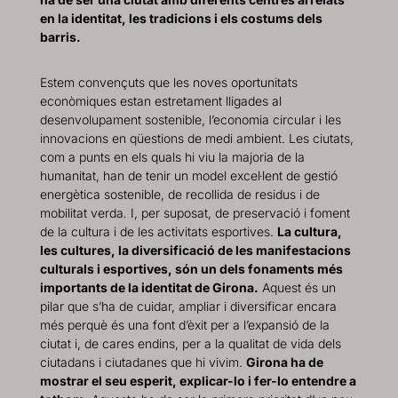
en la identitat, les tradicions i els costums dels
barris.
Estem convençuts que les noves oportunitats
econòmiques estan estretament lligades al
desenvolupament sostenible, l’economia circular i les
innovacions en qüestions de medi ambient. Les ciutats,
com a punts en els quals hi viu la majoria de la
humanitat, han de tenir un model excel·lent de gestió
energètica sostenible, de recollida de residus i de
mobilitat verda
.
I, per suposat, de preservació i foment
de la cultura i de les activitats esportives.
La cultura,
les cultures, la diversificació de les manifestacions
culturals i esportives, són un dels fonaments més
importants de la identitat de Girona.
Aquest és un
pilar que s’ha de cuidar, ampliar i diversificar encara
més perquè és una font d’èxit per a l’expansió de
la
ciutat i, de cares endins, per a la qualitat de vida dels
ciutadans i ciutadanes que hi vivim.
Girona ha de
mostrar el seu esperit, explicar-lo i fer-lo entendre a