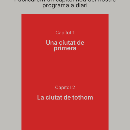
programa a diari
Capítol 1
Una ciutat de
primera
Capítol 2
La ciutat de tothom