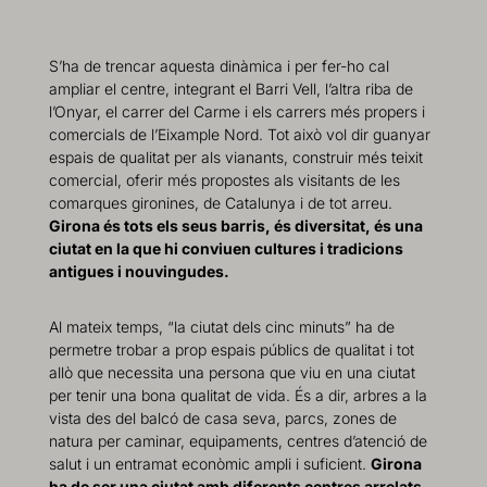
S’ha de trencar aquesta dinàmica i per fer-ho cal
ampliar el centre, integrant el Barri Vell, l’altra riba de
l’Onyar, el carrer del Carme i els carrers més propers i
comercials de l’Eixample Nord. Tot això vol dir guanyar
espais de qualitat per als vianants, construir més teixit
comercial, oferir més propostes als visitants de les
comarques gironines, de Catalunya i de tot arreu.
Girona és tots els seus barris, és diversitat, és una
ciutat en la que hi conviuen cultures i tradicions
antigues i nouvingudes.
Al mateix temps, “la ciutat dels cinc minuts” ha de
permetre trobar a prop espais públics de qualitat i tot
allò que necessita una persona que viu en una ciutat
per tenir una bona qualitat de vida. És a dir, arbres a la
vista des del balcó de casa seva, parcs, zones de
natura per caminar, equipaments, centres d’atenció de
salut i un entramat econòmic ampli i suficient.
Girona
ha de ser una ciutat amb diferents centres arrelats