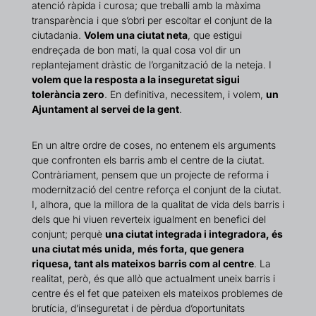
atenció ràpida i curosa; que treballi amb la màxima
transparència i que s’obri per escoltar el conjunt de la
ciutadania.
Volem una ciutat neta
, que estigui
endreçada de bon matí, la qual cosa vol dir un
replantejament dràstic de l’organització de la neteja. I
volem que Ia resposta a la inseguretat sigui
tolerància zero
. En definitiva, necessitem, i volem,
un
Ajuntament al servei de la gent
.
En un altre ordre de coses, no entenem els arguments
que confronten els barris amb el centre de la ciutat.
Contràriament, pensem que un projecte de reforma i
modernització del centre reforça el conjunt de la ciutat.
I, alhora, que la millora de la qualitat de vida dels barris i
dels que hi viuen reverteix igualment en benefici del
conjunt; perquè
una ciutat integrada i integradora, és
una ciutat més unida, més forta, que genera
riquesa, tant als mateixos barris com al centre
. La
realitat, però, és que allò que actualment uneix barris i
centre és el fet que pateixen els mateixos problemes de
brutícia, d’inseguretat i de pèrdua d’oportunitats